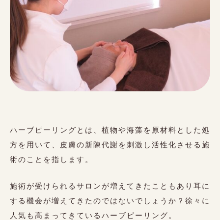
10:00～19:00（最終受付17:00）
日・月・祝
〒950-0836
新潟県新潟市東区東中野山７丁目１－５クレセントダディＡ２０
１
ご予約はこちらから
ハーブピーリングとは、植物や海藻を原材料とした処
Reservation
方を用いて、皮膚の新陳代謝を刺激し活性化させる施
術のことを指します。
46%
県内初！口コミNO1最新ハーブピーリ
ング
OFF
施術が受けられるサロンが増えてきたこともあり耳に
する機会が増えてきたのではないでしょうか？徐々に
人気も高まってきているハーブピーリング。
利用規約
商取引法
個人情報保護法