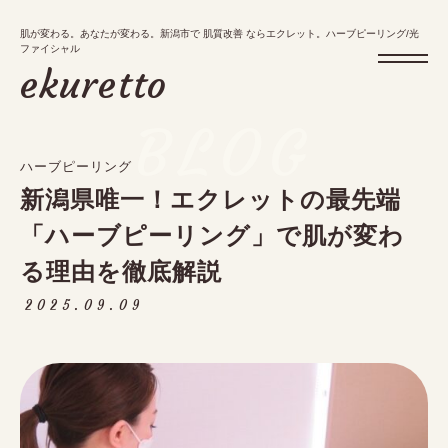
肌が変わる。あなたが変わる。新潟市で 肌質改善 ならエクレット。ハーブピーリング/光
肌が変わる。あなたが変わる。新潟市で 肌質改善 ならエクレット。ハーブピーリング/光
ファイシャル
ファイシャル
ekuretto
ekuretto
BLOG
ハーブピーリング
メニュー
新潟県唯一！エクレットの最先端
お知らせ・ブログ
「ハーブピーリング」で肌が変わ
アクセス
る理由を徹底解説
予約・キャンペーン
2025.09.09
tel.