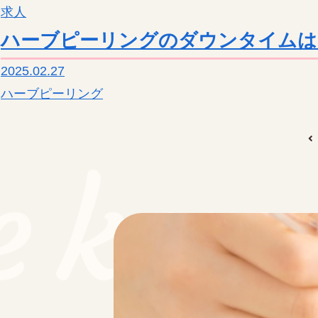
求人
10:00～19:00（最終受付17:00）
日・月・祝
ハーブピーリングのダウンタイムは
〒950-0836
新潟県新潟市東区東中野山７丁目１－５クレセントダディＡ２０１
2025.02.27
ekur
ハーブピーリング
ekur