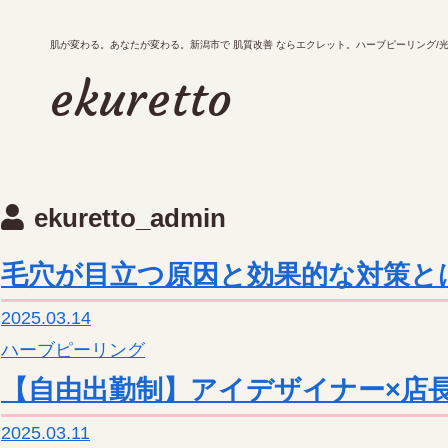
肌が変わる。あなたが変わる。新潟市で 肌質改善 ならエクレット。ハーブピーリング/光ファ
肌が変わる。あなたが変わる。新潟市で 肌質改善 ならエクレット。ハーブピーリング/
ekuretto
ekuretto
メニュー
ekuretto_admin
お知らせ・ブログ
アクセス
毛穴が目立つ原因と効果的な対策と
予約・キャンペーン
2025.03.14
ハーブピーリング
【自由出勤制】アイデザイナー×店長
tel.
2025.03.11