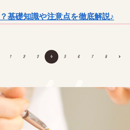
？基礎知識や注意点を徹底解説♪
ett
1
2
3
4
5
6
7
8
ett